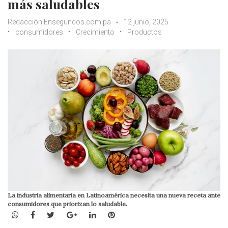
más saludables
Redacción Ensegundos.com.pa
12 junio, 2025
consumidores
Crecimiento
Productos
La industria alimentaria en Latinoamérica necesita una nueva receta ante
consumidores que priorizan lo saludable.
WhatsApp
Facebook
Twitter
Google+
LinkedIn
Pinterest