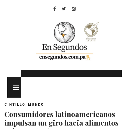
Skip
to
Facebook
Twitter
Instagram
content
MENU
,
CINTILLO
MUNDO
Consumidores latinoamericanos
impulsan un giro hacia alimentos