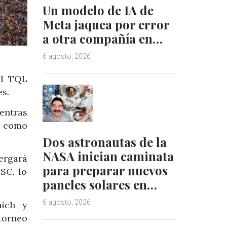
Un modelo de IA de
Meta jaquea por error
a otra compañía en…
6 agosto, 2026
el TQL
es.
entras
s como
Dos astronautas de la
NASA inician caminata
ergará
para preparar nuevos
SC, lo
paneles solares en…
6 agosto, 2026
nich y
torneo