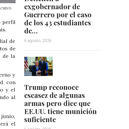
exgobernador de
ARCHIVO
Guerrero por el caso
de los 43 estudiantes
 perfil
de…
is.
ial de
6 agosto, 2026
rtos de
 de la
erno y
ld con
Trump reconoce
o y el
escasez de algunas
ndo al
armas pero dice que
EE.UU. tiene munición
junio,
suficiente
erá el