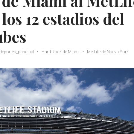
 de Miami al MetLif
los 12 estadios del
ubes
deportes_principal
Hard Rock de Miami
MetLife de Nueva York