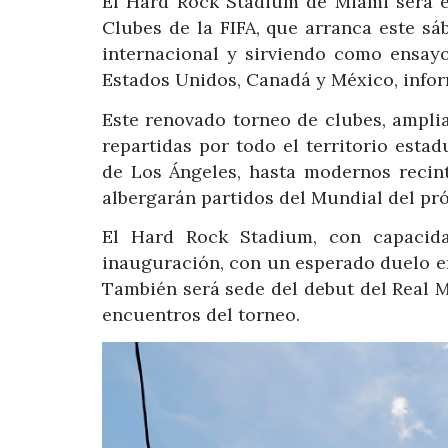
El Hard Rock Stadium de Miami será e
Clubes de la FIFA, que arranca este sá
internacional y sirviendo como ensayo
Estados Unidos, Canadá y México, infor
Este renovado torneo de clubes, ampli
repartidas por todo el territorio est
de Los Ángeles, hasta modernos recin
albergarán partidos del Mundial del pr
El Hard Rock Stadium, con capacida
inauguración, con un esperado duelo ent
También será sede del debut del Real Ma
encuentros del torneo.