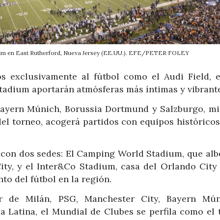
dium en East Rutherford, Nueva Jersey (EE.UU.). EFE/PETER FOLEY
os exclusivamente al fútbol como el Audi Field, 
Stadium aportarán atmósferas más íntimas y vibrant
Bayern Múnich, Borussia Dortmund y Salzburgo, mi
 del torneo, acogerá partidos con equipos histórico
.
á con dos sedes: El Camping World Stadium, que alb
ity, y el Inter&Co Stadium, casa del Orlando City 
to del fútbol en la región.
r de Milán, PSG, Manchester City, Bayern Mú
ca Latina, el Mundial de Clubes se perfila como el 