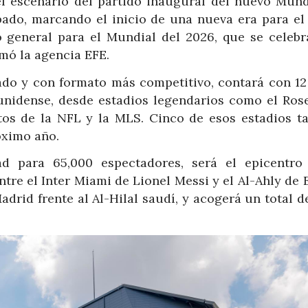
l escenario del partido inaugural del nuevo Mund
bado, marcando el inicio de una nueva era para el 
 general para el Mundial del 2026, que se celebr
mó la agencia EFE.
ado y con formato más competitivo, contará con 12
adunidense, desde estadios legendarios como el Ros
tos de la NFL y la MLS. Cinco de esos estadios t
óximo año.
d para 65,000 espectadores, será el epicentro
re el Inter Miami de Lionel Messi y el Al-Ahly de 
drid frente al Al-Hilal saudí, y acogerá un total 