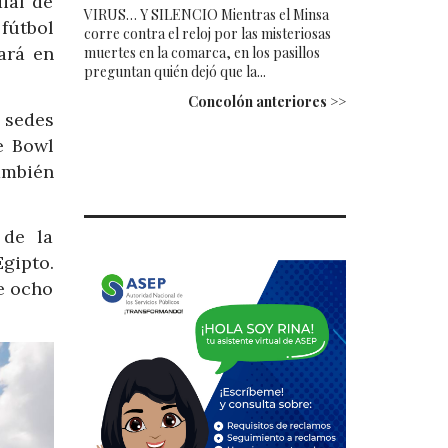
ial de
VIRUS… Y SILENCIO Mientras el Minsa
fútbol
corre contra el reloj por las misteriosas
ará en
muertes en la comarca, en los pasillos
preguntan quién dejó que la...
Concolón anteriores >>
 sedes
e Bowl
ambién
 de la
Egipto.
de ocho