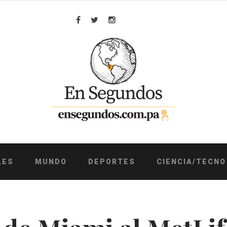
Facebook
Twitter
Instagram
LES
MUNDO
DEPORTES
CIENCIA/TECNO