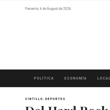
Skip
to
Panamá, 6 de August de 2026.
content
POLÍTICA
ECONOMÍA
LOCA
,
CINTILLO
DEPORTES