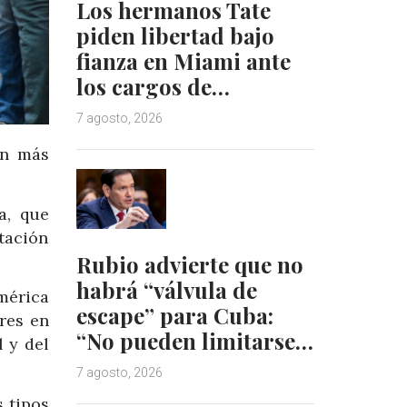
Los hermanos Tate
piden libertad bajo
fianza en Miami ante
los cargos de…
7 agosto, 2026
on más
a, que
tación
Rubio advierte que no
habrá “válvula de
mérica
escape” para Cuba:
res en
“No pueden limitarse…
 y del
7 agosto, 2026
 tipos