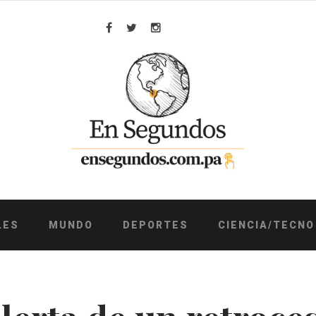
Facebook
Twitter
Instagram
LES
MUNDO
DEPORTES
CIENCIA/TECNO