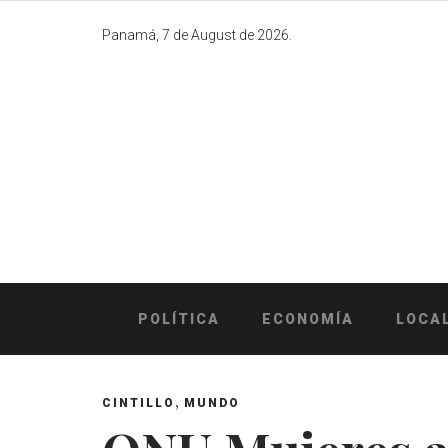
Skip
to
Panamá, 7 de August de 2026.
content
POLÍTICA
ECONOMÍA
LOCA
,
CINTILLO
MUNDO