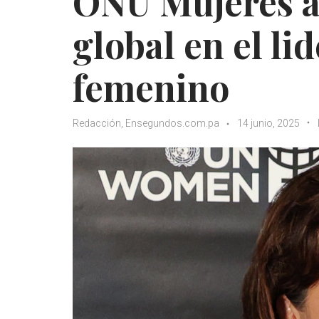
ONU Mujeres al
global en el li
femenino
Redacción, Ensegundos.com.pa
14 junio, 2025