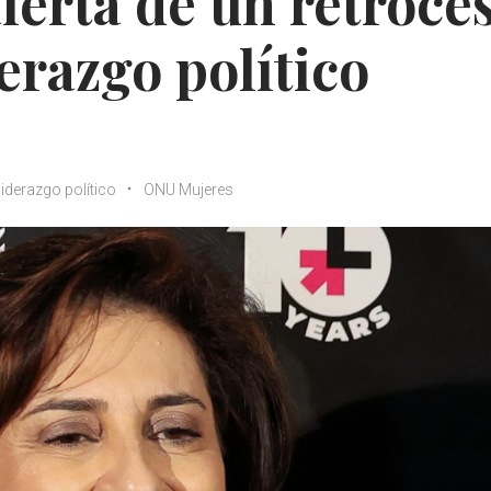
erta de un retroce
derazgo político
liderazgo político
ONU Mujeres