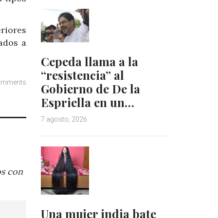
riores
ados a
Cepeda llama a la
“resistencia” al
omments
Gobierno de De la
Espriella en un…
7 agosto, 2026
os con
Una mujer india bate