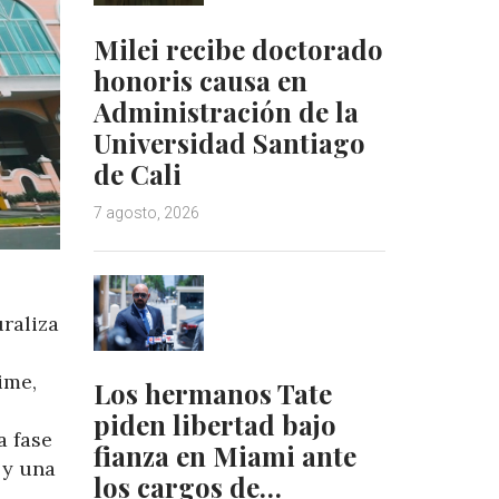
Milei recibe doctorado
honoris causa en
Administración de la
Universidad Santiago
de Cali
7 agosto, 2026
raliza
ime,
Los hermanos Tate
piden libertad bajo
a fase
fianza en Miami ante
 y una
los cargos de…