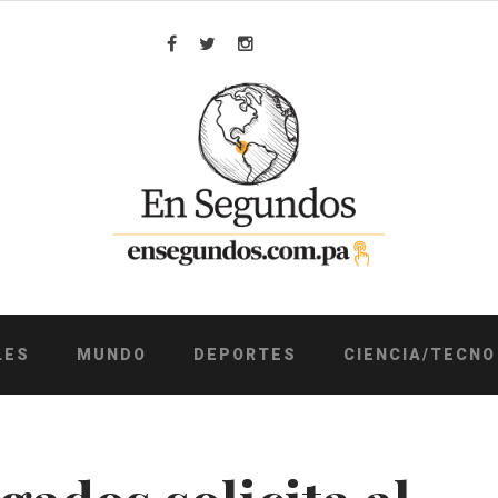
Facebook
Twitter
Instagram
LES
MUNDO
DEPORTES
CIENCIA/TECNO