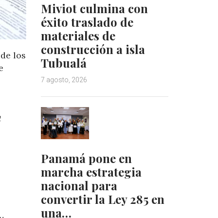
Miviot culmina con
éxito traslado de
materiales de
construcción a isla
 de los
Tubualá
e
7 agosto, 2026
n
Panamá pone en
marcha estrategia
nacional para
convertir la Ley 285 en
una…