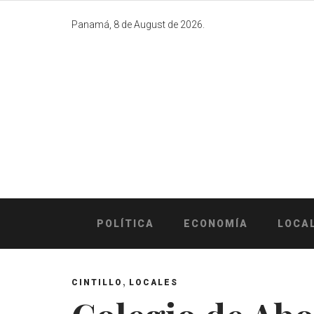
Skip
to
Panamá, 8 de August de 2026.
content
POLÍTICA
ECONOMÍA
LOCA
,
CINTILLO
LOCALES