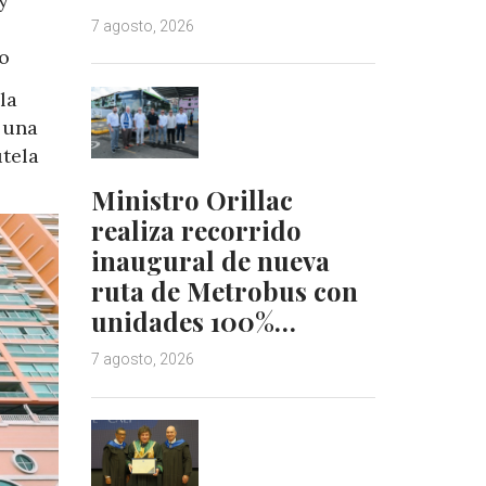
y
7 agosto, 2026
io
la
e una
utela
Ministro Orillac
realiza recorrido
inaugural de nueva
ruta de Metrobus con
unidades 100%…
7 agosto, 2026