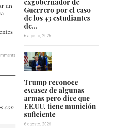
exgobernador de
ar un
Guerrero por el caso
ca
de los 43 estudiantes
de…
entes
6 agosto, 2026
omments
Trump reconoce
escasez de algunas
armas pero dice que
EE.UU. tiene munición
os con
suficiente
6 agosto, 2026