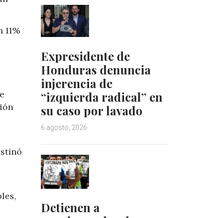
n 11%
Expresidente de
Honduras denuncia
injerencia de
de
“izquierda radical” en
ción
su caso por lavado
6 agosto, 2026
estinó
les,
Detienen a