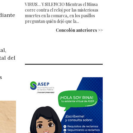
VIRUS… Y SILENCIO Mientras el Minsa
corre contra el reloj por las misteriosas
diante
muertes en la comarca, en los pasillos
preguntan quién dejó que la...
Concolón anteriores >>
al,
al del
s