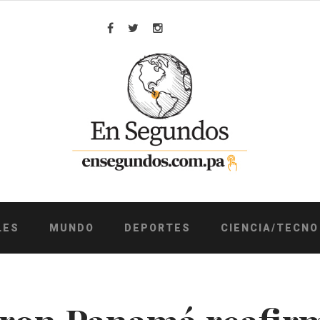
Facebook
Twitter
Instagram
LES
MUNDO
DEPORTES
CIENCIA/TECNO