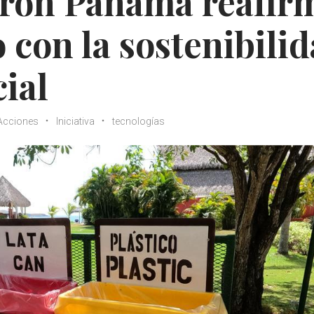
ron Panamá reafir
con la sostenibili
ial
Acciones
Iniciativa
tecnologías