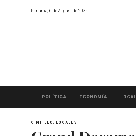
Skip
to
Panamá, 6 de August de 2026.
content
POLÍTICA
ECONOMÍA
LOCA
,
CINTILLO
LOCALES