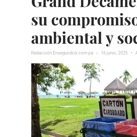
Grand Decame
su compromiso 
ambiental y soc
Redacción Ensegundos.com.pa
16 junio, 2025