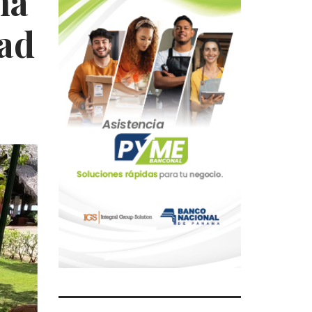
ma
dad