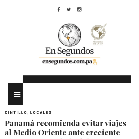
Skip
to
Facebook
Twitter
Instagram
content
MENU
,
CINTILLO
LOCALES
Panamá recomienda evitar viajes
al Medio Oriente ante creciente