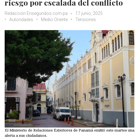
riesgo por escalada del conflicto
Redacción Ensegundos.com.pa
17 junio, 2025
Autoridades
Medio Oriente
Tensiones
El Ministerio de Relaciones Exteriores de Panamá emitió este martes una
alerta a sus ciudadanos.