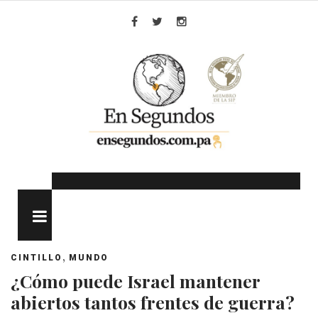
Skip
to
Facebook
Twitter
Instagram
content
MENU
,
CINTILLO
MUNDO
¿Cómo puede Israel mantener
abiertos tantos frentes de guerra?