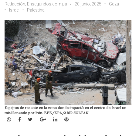
Redacción, Ensegundos.com.pa
20 junio, 2025
Gaza
Israel
Palestina
Equipos de rescate en la zona donde impactó en el centro de Israel un
misil lanzado por Irán. EFE/EPA/ABIR SULTAN
WhatsApp
Facebook
Twitter
Google+
LinkedIn
Pinterest