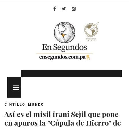
Skip
to
Facebook
Twitter
Instagram
content
MENU
,
CINTILLO
MUNDO
Así es el misil iraní Sejil que pone
en apuros la "Cúpula de Hierro" de