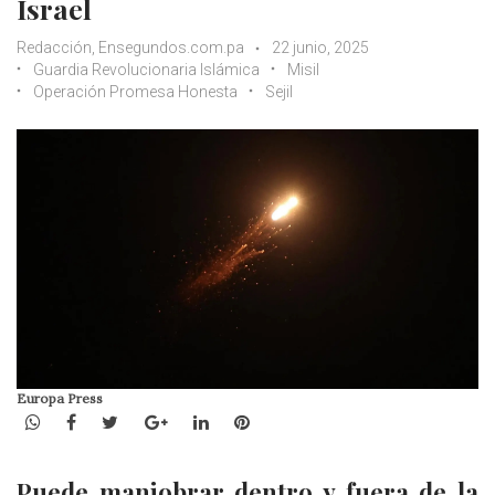
Israel
Redacción, Ensegundos.com.pa
22 junio, 2025
Guardia Revolucionaria Islámica
Misil
Operación Promesa Honesta
Sejil
Europa Press
WhatsApp
Facebook
Twitter
Google+
LinkedIn
Pinterest
Puede maniobrar dentro y fuera de la