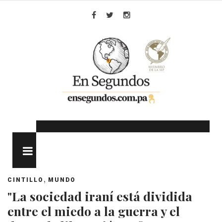
Skip
to
Facebook
Twitter
Instagram
content
MENU
,
CINTILLO
MUNDO
"La sociedad iraní está dividida
entre el miedo a la guerra y el