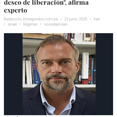
deseo de liberación", afirma
experto
Redacción, Ensegundos.com.pa
22 junio, 2025
Irán
Israel
Régimen
sociedad iraní