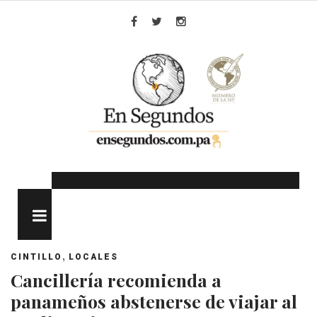
Skip
to
Facebook
Twitter
Instagram
content
MENU
,
CINTILLO
LOCALES
Cancillería recomienda a
panameños abstenerse de viajar al