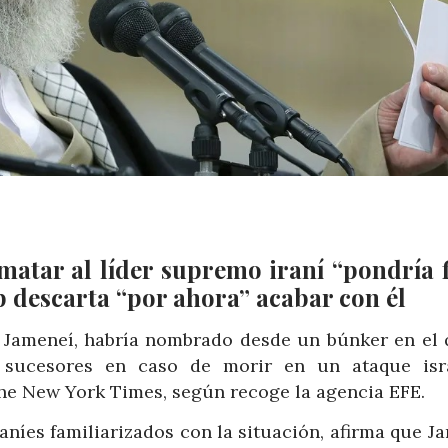
atar al líder supremo iraní “pondría f
p descarta “por ahora” acabar con él
li Jameneí, habría nombrado desde un búnker en el 
s sucesores en caso de morir en un ataque isr
he New York Times, según recoge la agencia EFE.
iraníes familiarizados con la situación, afirma que J