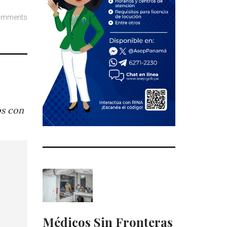
omments
os con
Médicos Sin Fronteras