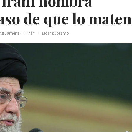
 iraní nombra
caso de que lo maten
Ali Jamenei
Irán
Líder supremo