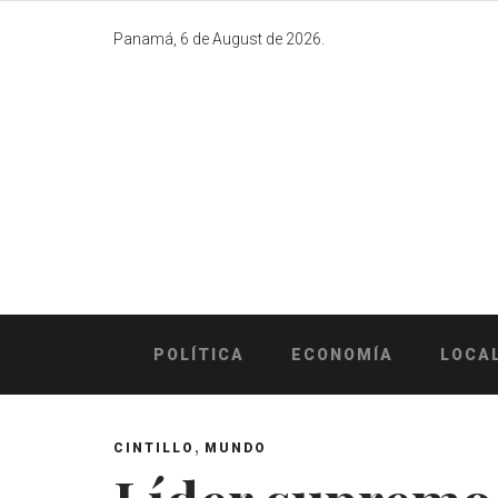
Skip
to
Panamá, 6 de August de 2026.
content
POLÍTICA
ECONOMÍA
LOCA
,
CINTILLO
MUNDO