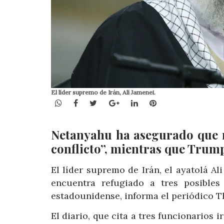
El líder supremo de Irán, Alí Jamenei.
WhatsApp
Facebook
Twitter
Google+
LinkedIn
Pinterest
Netanyahu ha asegurado que m
conflicto”, mientras que Trum
El líder supremo de Irán, el ayatolá A
encuentra refugiado a tres posible
estadounidense, informa el periódico T
El diario, que cita a tres funcionarios 