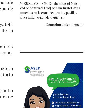
onsable
VIRUS… Y SILENCIO Mientras el Minsa
corre contra el reloj por las misteriosas
gos de
muertes en la comarca, en los pasillos
preguntan quién dejó que la...
yatolá
Concolón anteriores >>
 de la
oderes
la rama
nzó la
itorio
ría fin
aunque