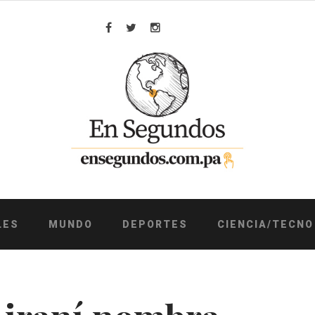
Facebook
Twitter
Instagram
LES
MUNDO
DEPORTES
CIENCIA/TECNO