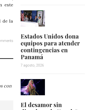
n este
 de la
Estados Unidos dona
omments
equipos para atender
contingencias en
Panamá
7 agosto, 2026
os con
El desamor sin