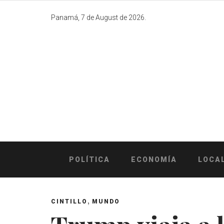
Skip
to
Panamá, 7 de August de 2026.
content
POLÍTICA
ECONOMÍA
LOCA
,
CINTILLO
MUNDO