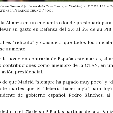
rine One en el jardín sur de la Casa Blanca, en Washington, DC, EE. UU., el 24
. EFE/EPA/FRANCIS CHUNG / POOL
e la Alianza en un encuentro donde presionará para 
evar su gasto en Defensa del 2% al 5% de su PIB 
l es “ridículo” y considera que todos los miembr
ese aumento.
r la posición contraria de España este martes, al a
s contribuciones como miembro de la OTAN, en un
 avión presidencial.
do de que Madrid “siempre ha pagado muy poco” y “d
este martes que él “debería hacer algo” para logr
sidente de gobierno español, Pedro Sánchez, al
edican el 2% de su PIB a las partidas de la organi