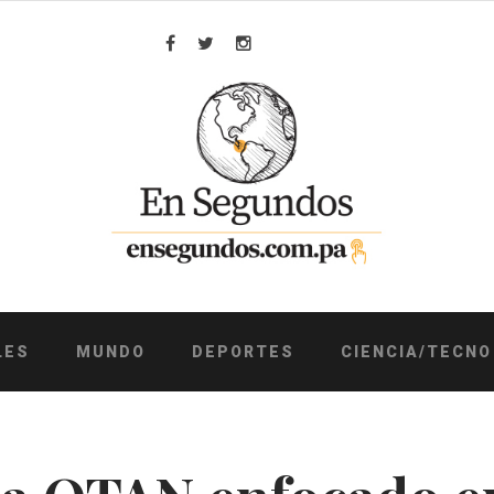
Facebook
Twitter
Instagram
LES
MUNDO
DEPORTES
CIENCIA/TECNO