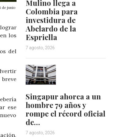
Mulino llega a
 de junio
Colombia para
investidura de
Abelardo de la
lograr
en los
Espriella
7 agosto, 2026
os del
dvertir
 breve
Singapur ahorca a un
ebería
hombre 79 años y
ar ese
rompe el récord oficial
 nuevo
de…
7 agosto, 2026
zación,