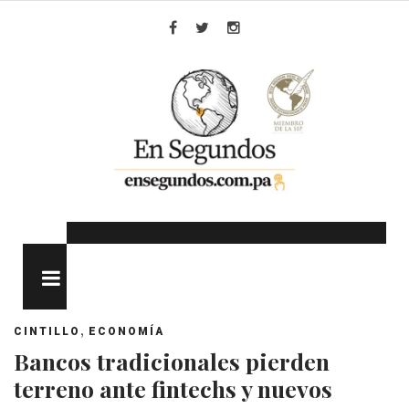
Skip
to
Facebook
Twitter
Instagram
content
MENU
,
CINTILLO
ECONOMÍA
Bancos tradicionales pierden
terreno ante fintechs y nuevos