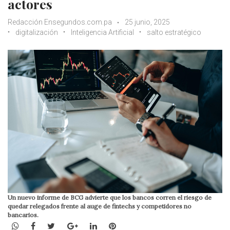
actores
Redacción Ensegundos.com.pa
25 junio, 2025
digitalización
Inteligencia Artificial
salto estratégico
Un nuevo informe de BCG advierte que los bancos corren el riesgo de
quedar relegados frente al auge de fintechs y competidores no
bancarios.
WhatsApp
Facebook
Twitter
Google+
LinkedIn
Pinterest