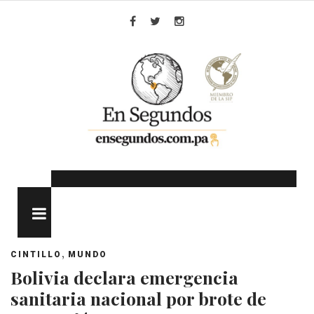
Skip
to
Facebook
Twitter
Instagram
content
MENU
,
CINTILLO
MUNDO
Bolivia declara emergencia
sanitaria nacional por brote de