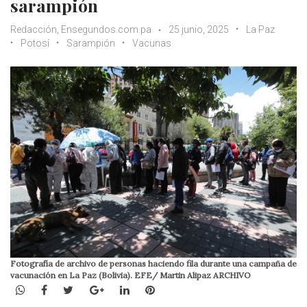
sarampión
Redacción, Ensegundos.com.pa
25 junio, 2025
La Paz
Potosí
Sarampión
Vacunas
Fotografía de archivo de personas haciendo fila durante una campaña de
vacunación en La Paz (Bolivia). EFE/ Martin Alipaz ARCHIVO
WhatsApp
Facebook
Twitter
Google+
LinkedIn
Pinterest