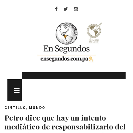
Skip
to
Facebook
Twitter
Instagram
content
MENU
,
CINTILLO
MUNDO
Petro dice que hay un intento
mediático de responsabilizarlo del