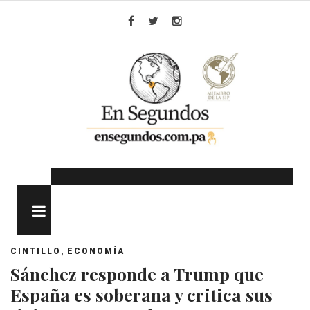
Skip
to
Facebook
Twitter
Instagram
content
MENU
,
CINTILLO
ECONOMÍA
Sánchez responde a Trump que
España es soberana y critica sus