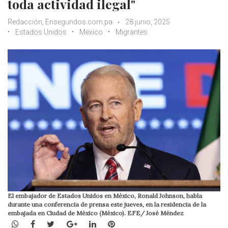
toda actividad ilegal"
Redacción, Ensegundos.com.pa
28 junio, 2025
Estados Unidos
México
Migrantes
El embajador de Estados Unidos en México, Ronald Johnson, habla
durante una conferencia de prensa este jueves, en la residencia de la
embajada en Ciudad de México (México). EFE/ José Méndez
WhatsApp
Facebook
Twitter
Google+
LinkedIn
Pinterest