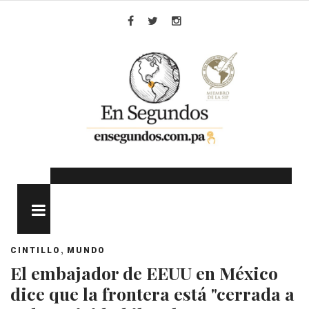
Skip
to
Facebook
Twitter
Instagram
content
MENU
,
CINTILLO
MUNDO
El embajador de EEUU en México
dice que la frontera está "cerrada a