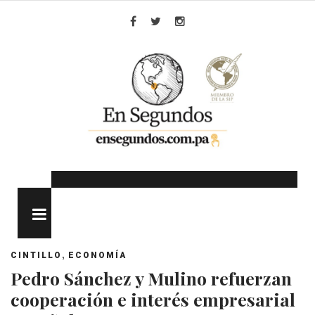
Skip
to
Facebook
Twitter
Instagram
content
MENU
,
CINTILLO
ECONOMÍA
Pedro Sánchez y Mulino refuerzan
cooperación e interés empresarial