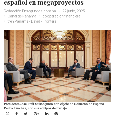
español en megaproyectos
Redacción Ensegundos.com.pa
29 junio, 2025
Canal de Panamá
cooperación financiera
tren Panamá - David - Frontera
Presidente José Raúl Mulino junto con el jefe de Gobierno de España
Pedro Sánchez, con sus equipos de trabajo.
WhatsApp
Facebook
Twitter
Google+
LinkedIn
Pinterest