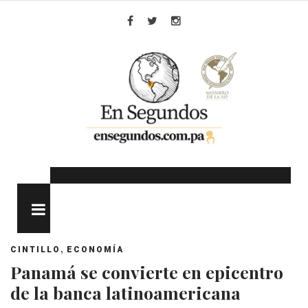
Skip
to
Facebook
Twitter
Instagram
content
MENU
,
CINTILLO
ECONOMÍA
Panamá se convierte en epicentro
de la banca latinoamericana