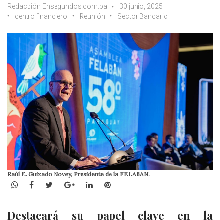
Redacción Ensegundos.com.pa
30 junio, 2025
centro financiero
Reunión
Sector Bancario
Raúl E. Guizado Novey, Presidente de la FELABAN.
WhatsApp
Facebook
Twitter
Google+
LinkedIn
Pinterest
Destacará su papel clave en la