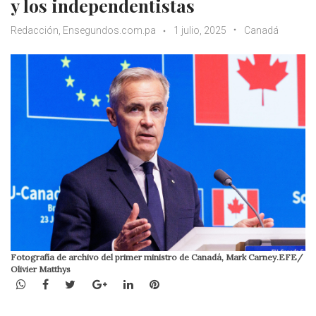
y los independentistas
Redacción, Ensegundos.com.pa
1 julio, 2025
Canadá
Fotografía de archivo del primer ministro de Canadá, Mark Carney.EFE/
Olivier Matthys
WhatsApp
Facebook
Twitter
Google+
LinkedIn
Pinterest