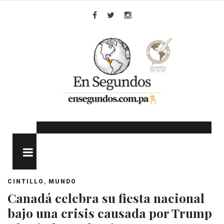
Skip
to
Facebook
Twitter
Instagram
content
MENU
,
CINTILLO
MUNDO
Canadá celebra su fiesta nacional
bajo una crisis causada por Trump