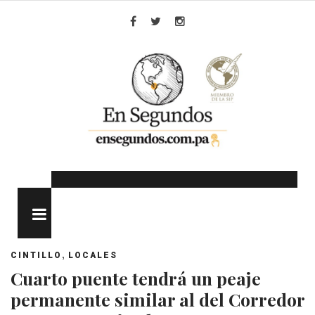
Skip
to
Facebook
Twitter
Instagram
content
MENU
,
CINTILLO
LOCALES
Cuarto puente tendrá un peaje
permanente similar al del Corredor