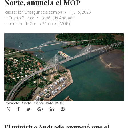
Norte, anuncia el MOP
Redacción Ensegundos.com.pa
1 julio, 2025
Cuarto Puente
José Luis Andrade
ministro de Obras Públicas (MOP)
Proyecto Cuarto Puente. Foto: MOP
WhatsApp
Facebook
Twitter
Google+
LinkedIn
Pinterest
El ministro Andrade anunció que el