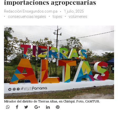
importaciones agropecuarias
Redacción Ensegundos.com.pa
1 julio, 2025
consecuencias legales
topes
volúmenes
Mirador del distrito de Tierras Altas, en Chiriquí. Foto, CAMTUR.
WhatsApp
Facebook
Twitter
Google+
LinkedIn
Pinterest