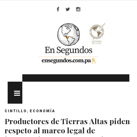
Skip
to
Facebook
Twitter
Instagram
content
MENU
,
CINTILLO
ECONOMÍA
Productores de Tierras Altas piden
respeto al marco legal de