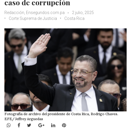
caso de corrupción
Redacción, Ensegundos.com.pa
2 julio, 2025
Corte Suprema de Justicia
Costa Rica
Fotografía de archivo del presidente de Costa Rica, Rodrigo Chaves.
EFE/ Jeffrey Arguedas
WhatsApp
Facebook
Twitter
Google+
LinkedIn
Pinterest