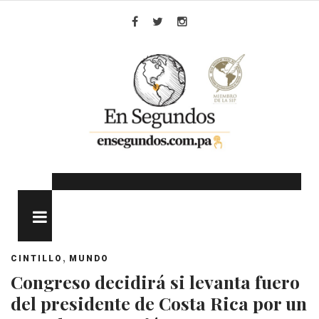
Skip
to
Facebook
Twitter
Instagram
content
MENU
,
CINTILLO
MUNDO
Congreso decidirá si levanta fuero
del presidente de Costa Rica por un