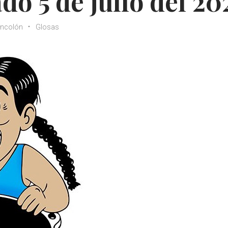
do 5 de julio del 20
ncolón
Glosas