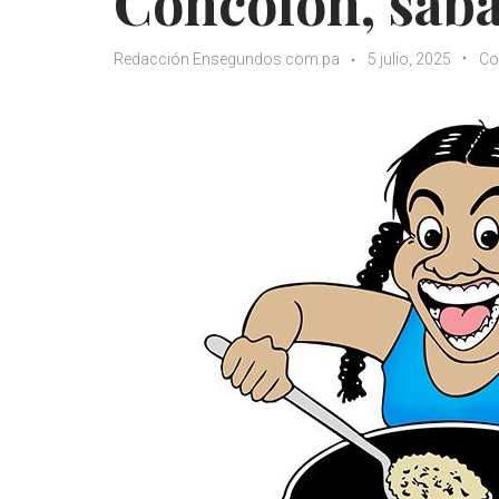
Concolón, sába
Redacción Ensegundos.com.pa
5 julio, 2025
Co