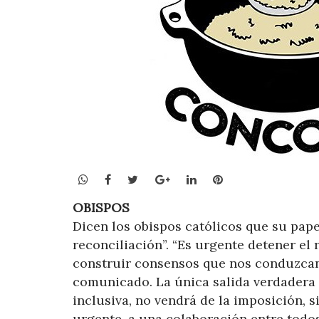
WhatsApp
Facebook
Twitter
Google+
LinkedIn
Pinterest
OBISPOS
Dicen los obispos católicos que su papel
reconciliación”. “Es urgente detener el
construir consensos que nos conduzcan
comunicado. La única salida verdadera a 
inclusiva, no vendrá de la imposición, 
urgente, a una colaboración entre todos”