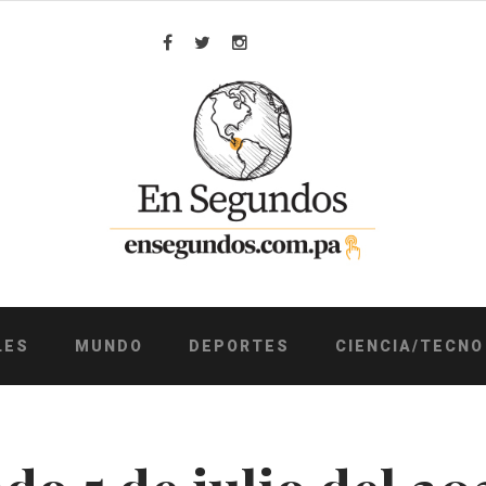
Facebook
Twitter
Instagram
LES
MUNDO
DEPORTES
CIENCIA/TECNO