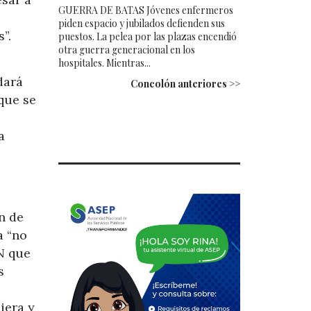
GUERRA DE BATAS Jóvenes enfermeros
piden espacio y jubilados defienden sus
”.
puestos. La pelea por las plazas encendió
otra guerra generacional en los
hospitales. Mientras...
dará
Concolón anteriores >>
que se
a
n de
a “no
N que
s
iera y