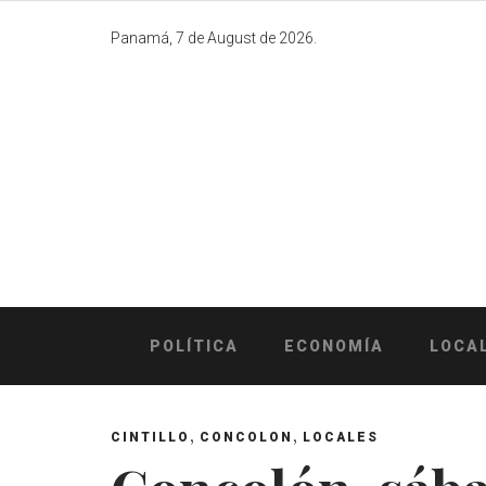
Skip
to
Panamá, 7 de August de 2026.
content
POLÍTICA
ECONOMÍA
LOCA
,
,
CINTILLO
CONCOLON
LOCALES