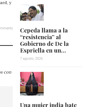
ard, y
omments
Cepeda llama a la
“resistencia” al
Gobierno de De la
Espriella en un…
7 agosto, 2026
os con
Una mujer india bate