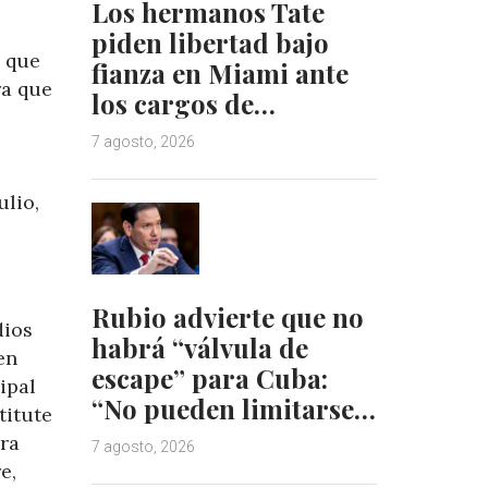
Los hermanos Tate
piden libertad bajo
n que
fianza en Miami ante
ra que
los cargos de…
7 agosto, 2026
ulio,
Rubio advierte que no
dios
habrá “válvula de
en
escape” para Cuba:
ipal
“No pueden limitarse…
titute
ra
7 agosto, 2026
e,