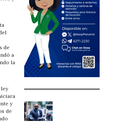
ta
del
s de
andó a
ndo la
 ley
niciara
nte y
os de
ando