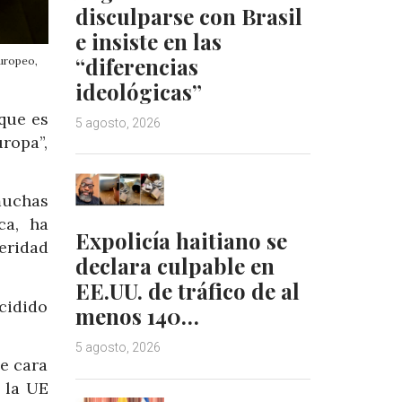
disculparse con Brasil
e insiste en las
“diferencias
Europeo,
ideológicas”
que es
5 agosto, 2026
ropa”,
muchas
ca, ha
Expolicía haitiano se
eridad
declara culpable en
EE.UU. de tráfico de al
cidido
menos 140…
5 agosto, 2026
e cara
 la UE