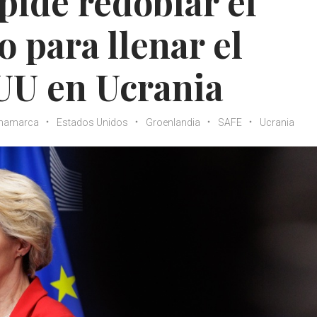
pide redoblar el
 para llenar el
UU en Ucrania
inamarca
Estados Unidos
Groenlandia
SAFE
Ucrania