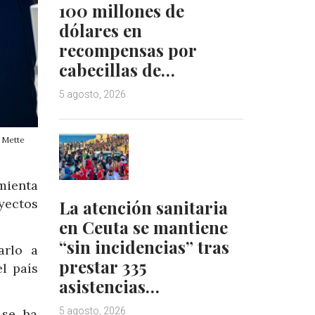
100 millones de
dólares en
recompensas por
cabecillas de…
5 agosto, 2026
, Mette
mienta
yectos
La atención sanitaria
en Ceuta se mantiene
“sin incidencias” tras
arlo a
prestar 335
el país
asistencias…
5 agosto, 2026
 se ha