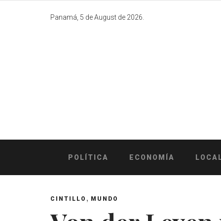
Skip
to
Panamá, 5 de August de 2026.
content
POLÍTICA
ECONOMÍA
LOCA
,
CINTILLO
MUNDO