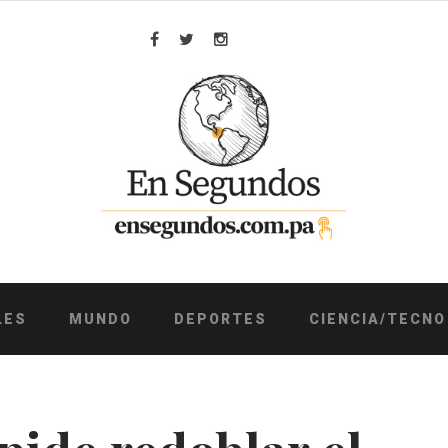
Facebook
Twitter
Instagram
LES
MUNDO
DEPORTES
CIENCIA/TECNO