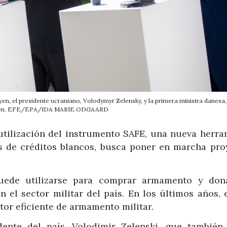
en, el presidente ucraniano, Volodymyr Zelensky, y la primera ministra danesa
sen. EFE/EPA/IDA MARIE ODGAARD
 utilización del instrumento SAFE, una nueva herra
és de créditos blancos, busca poner en marcha pro
uede utilizarse para comprar armamento y don
 el sector militar del país. En los últimos años, 
tor eficiente de armamento militar.
ente del país, Volodimir Zelenski, que también