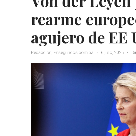
Von der Leyen 
rearme europeo
agujero de EE 
Redacción, Ensegundos.com.pa
6 julio, 2025
D