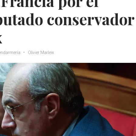
Francia por el
iputado conservador
x
ndarmería
Olivier Marleix