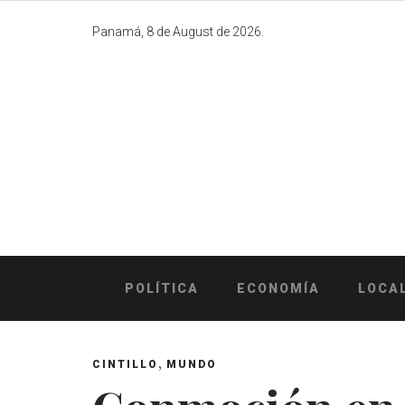
Skip
to
Panamá, 8 de August de 2026.
content
POLÍTICA
ECONOMÍA
LOCA
,
CINTILLO
MUNDO