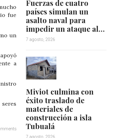
Fuerzas de cuatro
 mucho
países simulan un
io fue
asalto naval para
impedir un ataque al…
omo un
7 agosto, 2026
 apoyó
ente a
nistro
Miviot culmina con
éxito traslado de
 seres
materiales de
construcción a isla
Tubualá
omments
7 agosto, 2026