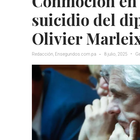
Conmoción en 
suicidio del d
Olivier Marlei
Redacción, Ensegundos.com.pa
8 julio, 2025
Ge