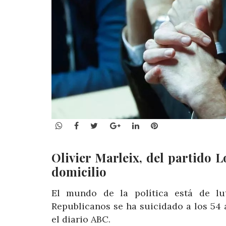
WhatsApp
Facebook
Twitter
Google+
LinkedIn
Pinterest
Olivier Marleix, del partido L
domicilio
El mundo de la política está de lut
Republicanos se ha suicidado a los 54 
el diario ABC.