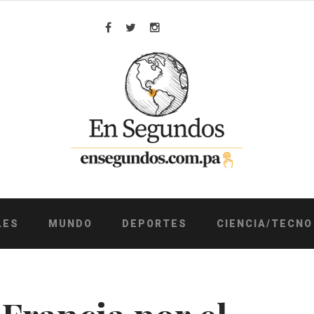
Facebook
Twitter
Instagram
LES
MUNDO
DEPORTES
CIENCIA/TECNO