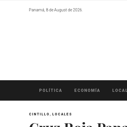
Skip
to
Panamá, 8 de August de 2026.
content
POLÍTICA
ECONOMÍA
LOCA
,
CINTILLO
LOCALES