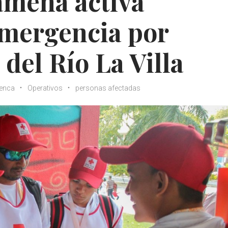
ameña activa
emergencia por
del Río La Villa
enca
Operativos
personas afectadas