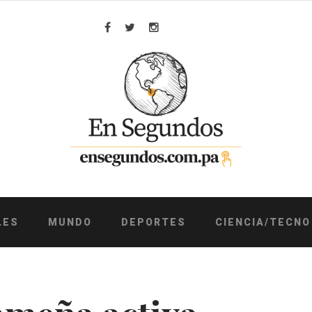
Facebook
Twitter
Instagram
LES
MUNDO
DEPORTES
CIENCIA/TECNO