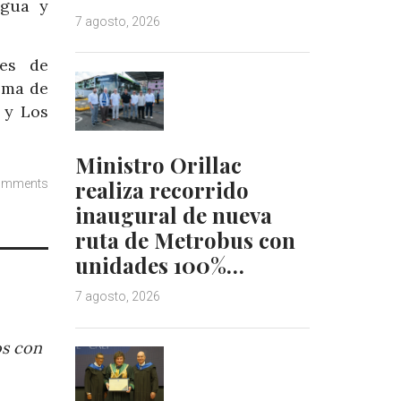
agua y
7 agosto, 2026
nes de
ema de
 y Los
Ministro Orillac
realiza recorrido
omments
inaugural de nueva
ruta de Metrobus con
unidades 100%…
7 agosto, 2026
os con