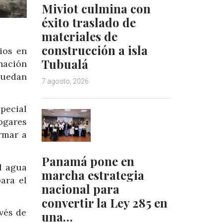
Miviot culmina con
éxito traslado de
materiales de
construcción a isla
ios en
Tubualá
inación
puedan
7 agosto, 2026
pecial
ogares
rmar a
Panamá pone en
l agua
marcha estrategia
ara el
nacional para
convertir la Ley 285 en
vés de
una…