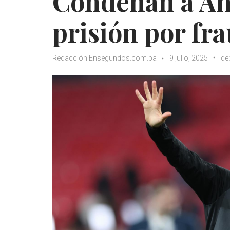
Condenan a Anc
prisión por fra
Redacción Ensegundos.com.pa
9 julio, 2025
de