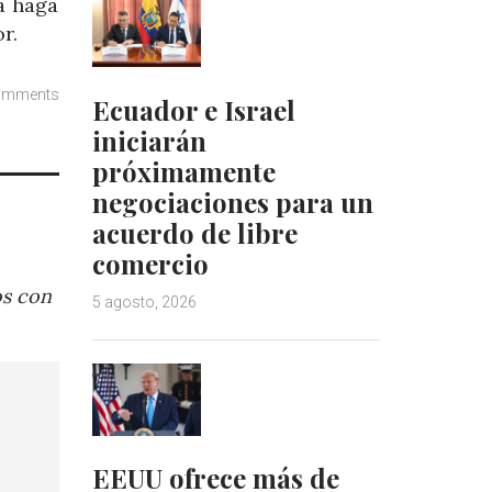
ia haga
r.
omments
Ecuador e Israel
iniciarán
próximamente
negociaciones para un
acuerdo de libre
comercio
os con
5 agosto, 2026
EEUU ofrece más de