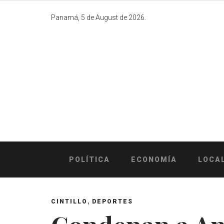
Skip
to
Panamá, 5 de August de 2026.
content
POLÍTICA
ECONOMÍA
LOCA
,
CINTILLO
DEPORTES