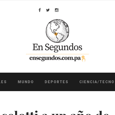
Facebook
Twitter
Instagram
LES
MUNDO
DEPORTES
CIENCIA/TECNO