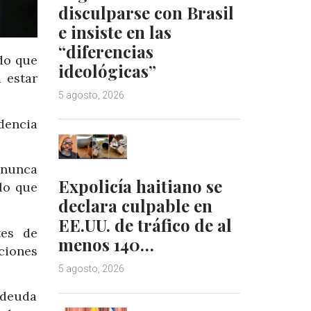
disculparse con Brasil
e insiste en las
“diferencias
do que
ideológicas”
 estar
5 agosto, 2026
dencia
 nunca
Expolicía haitiano se
 lo que
declara culpable en
EE.UU. de tráfico de al
tes de
menos 140…
ciones
5 agosto, 2026
 deuda