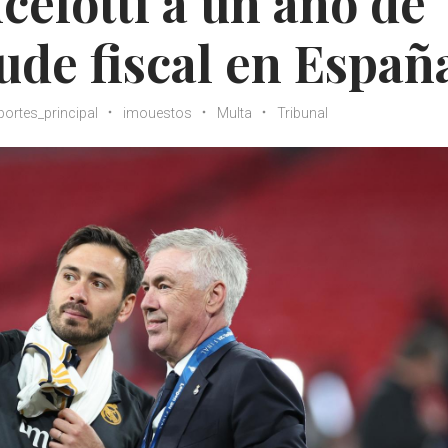
elotti a un año de
ude fiscal en Españ
portes_principal
imouestos
Multa
Tribunal