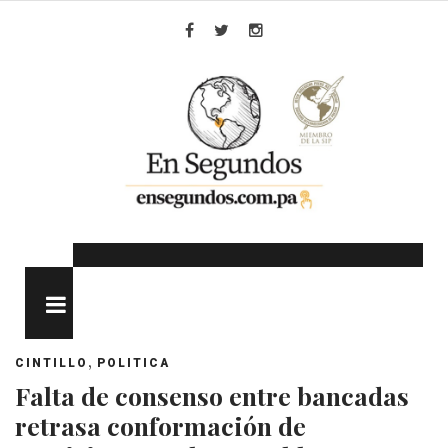
Skip
to
Facebook
Twitter
Instagram
content
MENU
,
CINTILLO
POLITICA
Falta de consenso entre bancadas
retrasa conformación de