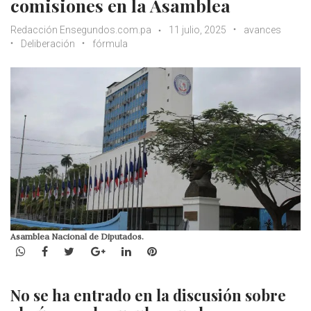
comisiones en la Asamblea
Redacción Ensegundos.com.pa
11 julio, 2025
avances
Deliberación
fórmula
Asamblea Nacional de Diputados.
WhatsApp
Facebook
Twitter
Google+
LinkedIn
Pinterest
No se ha entrado en la discusión sobre