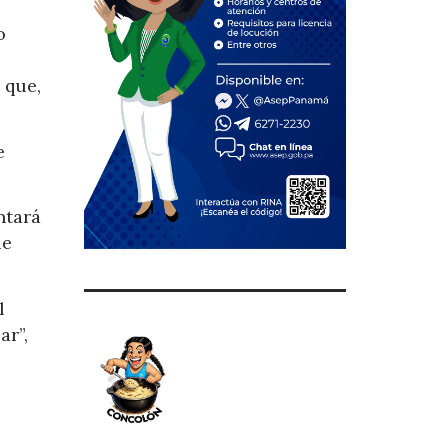
o
 que,
e
ntará
ue
l
ar”,