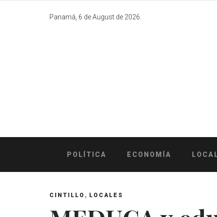
Skip
to
Panamá, 6 de August de 2026.
content
POLÍTICA
ECONOMÍA
LOCA
,
CINTILLO
LOCALES