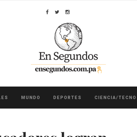
Facebook
Twitter
Instagram
LES
MUNDO
DEPORTES
CIENCIA/TECNO