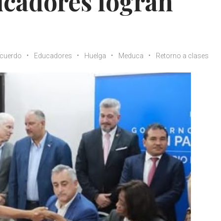
cadores logran
cuerdo
Educadores
Huelga
Meduca
Retorno a clases