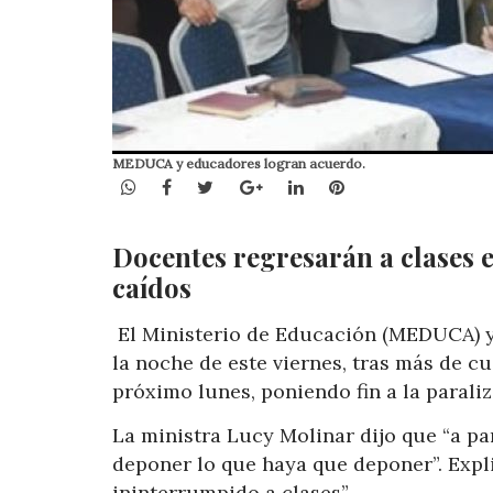
MEDUCA y educadores logran acuerdo.
WhatsApp
Facebook
Twitter
Google+
LinkedIn
Pinterest
Docentes regresarán a clases es
caídos
El Ministerio de Educación (MEDUCA) y
la noche de este viernes, tras más de c
próximo lunes, poniendo fin a la parali
La ministra Lucy Molinar dijo que “a pa
deponer lo que haya que deponer”. Expl
ininterrumpido a clases”.