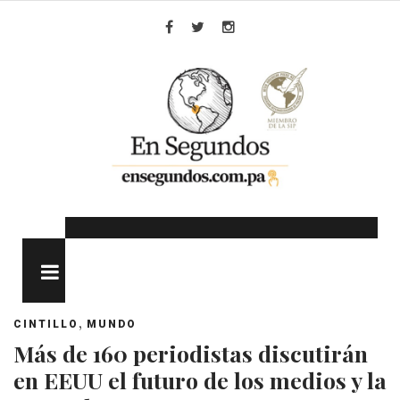
Skip
to
Facebook
Twitter
Instagram
content
MENU
,
CINTILLO
MUNDO
Más de 160 periodistas discutirán
en EEUU el futuro de los medios y la