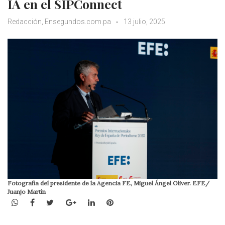
IA en el SIPConnect
Redacción, Ensegundos.com.pa
13 julio, 2025
Fotografía del presidente de la Agencia FE, Miguel Ángel Oliver. EFE/
Juanjo Martín
WhatsApp
Facebook
Twitter
Google+
LinkedIn
Pinterest