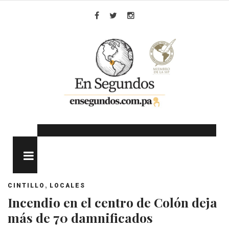
Skip
to
Facebook
Twitter
Instagram
content
MENU
,
CINTILLO
LOCALES
Incendio en el centro de Colón deja
más de 70 damnificados