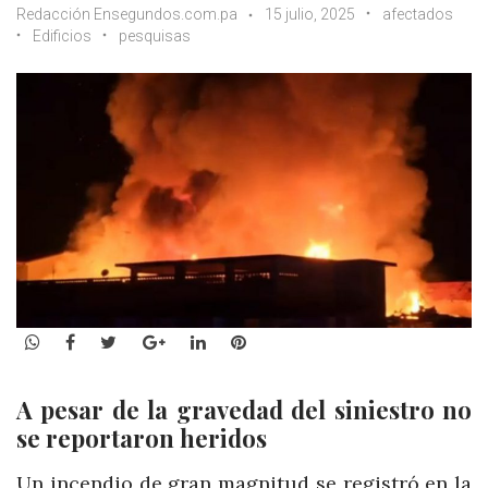
Redacción Ensegundos.com.pa
15 julio, 2025
afectados
Edificios
pesquisas
WhatsApp
Facebook
Twitter
Google+
LinkedIn
Pinterest
A pesar de la gravedad del siniestro no
se reportaron heridos
Un incendio de gran magnitud se registró en la