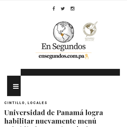
Skip
to
Facebook
Twitter
Instagram
content
MENU
,
CINTILLO
LOCALES
Universidad de Panamá logra
habilitar nuevamente menú