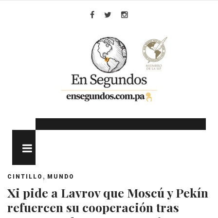
Skip
to
Facebook
Twitter
Instagram
content
MENU
,
CINTILLO
MUNDO
Xi pide a Lavrov que Moscú y Pekín
refuercen su cooperación tras