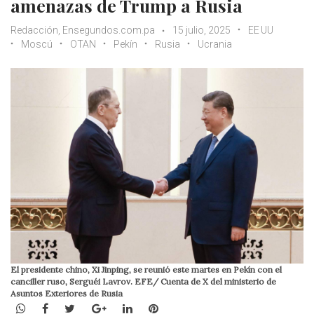
amenazas de Trump a Rusia
Redacción, Ensegundos.com.pa
15 julio, 2025
EE UU
Moscú
OTAN
Pekín
Rusia
Ucrania
El presidente chino, Xi Jinping, se reunió este martes en Pekín con el
canciller ruso, Serguéi Lavrov. EFE/ Cuenta de X del ministerio de
Asuntos Exteriores de Rusia
WhatsApp
Facebook
Twitter
Google+
LinkedIn
Pinterest