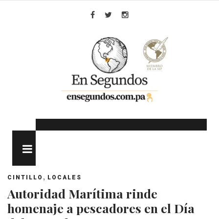
Skip
to
Facebook
Twitter
Instagram
content
MENU
,
CINTILLO
LOCALES
Autoridad Marítima rinde
homenaje a pescadores en el Día