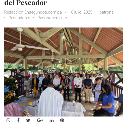
del Pescador
Redacción Ensegundos.com.pa
16 julio, 2025
patrona
Pescadores
Reconocimiento
WhatsApp
Facebook
Twitter
Google+
LinkedIn
Pinterest