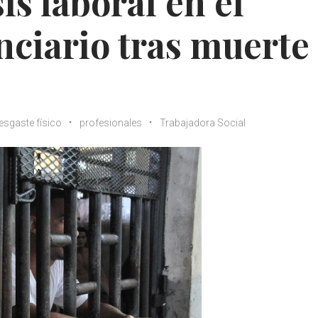
s laboral en el
nciario tras muerte
esgaste físico
profesionales
Trabajadora Social