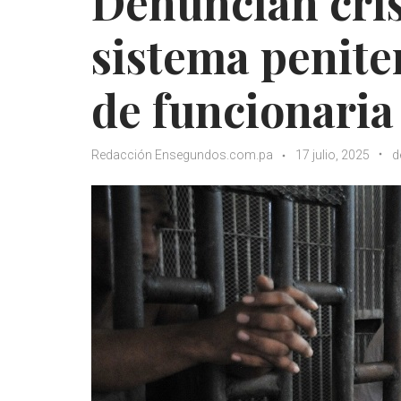
Denuncian crisi
sistema penite
de funcionaria
Redacción Ensegundos.com.pa
17 julio, 2025
d