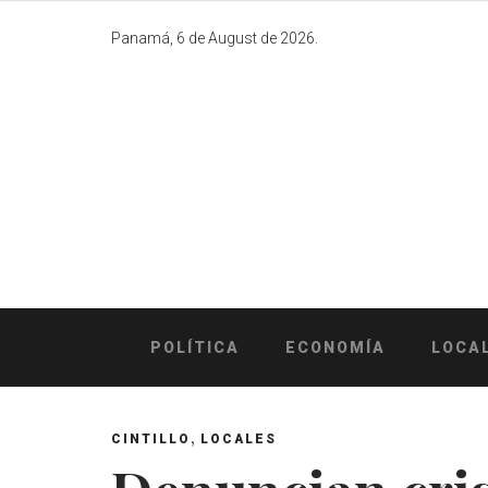
Skip
to
Panamá, 6 de August de 2026.
content
POLÍTICA
ECONOMÍA
LOCA
,
CINTILLO
LOCALES