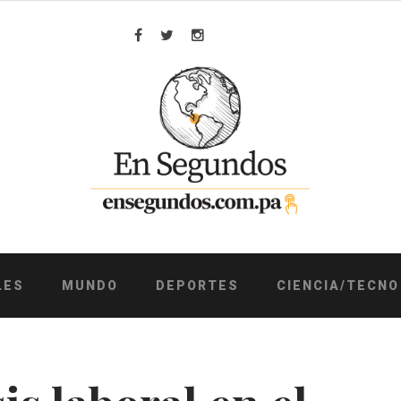
Facebook
Twitter
Instagram
LES
MUNDO
DEPORTES
CIENCIA/TECNO