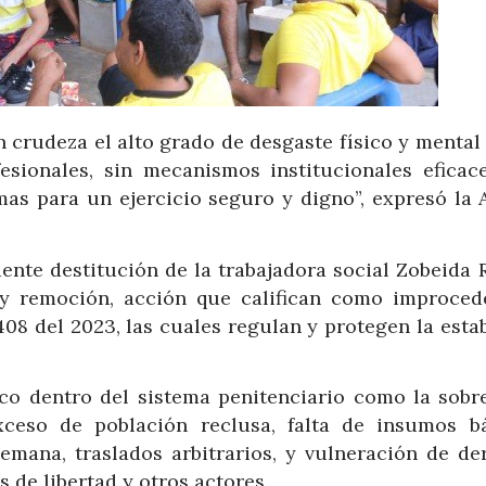
 crudeza el alto grado de desgaste físico y mental
esionales, sin mecanismos institucionales eficac
mas para un ejercicio seguro y digno”, expresó la
ente destitución de la trabajadora social Zobeida R
 y remoción, acción que califican como improced
408 del 2023, las cuales regulan y protegen la esta
co dentro del sistema penitenciario como la sobr
xceso de población reclusa, falta de insumos bá
semana, traslados arbitrarios, y vulneración de de
de libertad y otros actores.