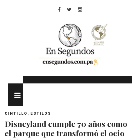
Skip
to
Facebook
Twitter
Instagram
content
MENU
,
CINTILLO
ESTILOS
Disneyland cumple 70 años como
el parque que transformó el ocio