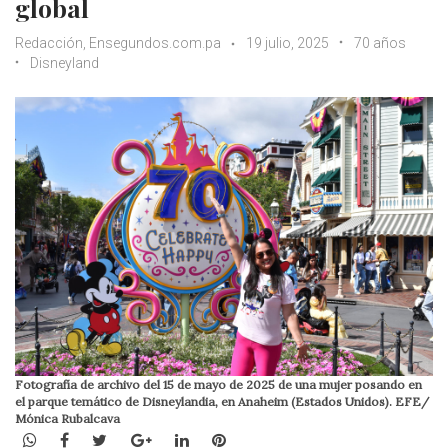
global
Redacción, Ensegundos.com.pa
19 julio, 2025
70 años
Disneyland
Fotografía de archivo del 15 de mayo de 2025 de una mujer posando en
el parque temático de Disneylandia, en Anaheim (Estados Unidos). EFE/
Mónica Rubalcava
WhatsApp
Facebook
Twitter
Google+
LinkedIn
Pinterest