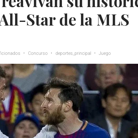
reavivan su históri
 All-Star de la MLS
ficionados
Concurso
deportes_principal
Juego