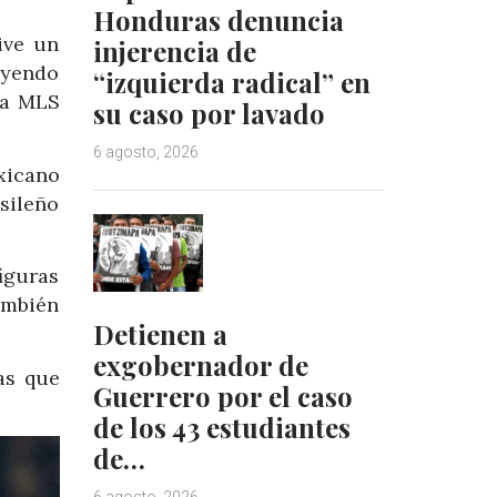
Honduras denuncia
ive un
injerencia de
uyendo
“izquierda radical” en
la MLS
su caso por lavado
6 agosto, 2026
xicano
sileño
iguras
ambién
Detienen a
exgobernador de
as que
Guerrero por el caso
de los 43 estudiantes
de…