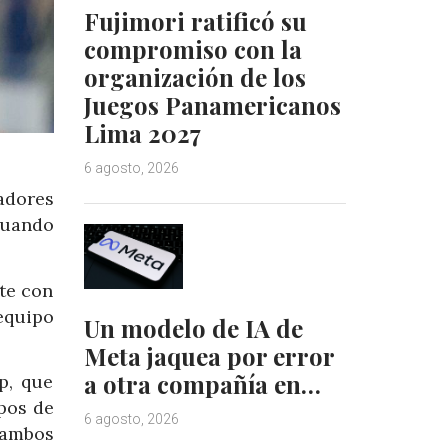
Fujimori ratificó su
compromiso con la
organización de los
Juegos Panamericanos
Lima 2027
6 agosto, 2026
adores
 cuando
te con
equipo
Un modelo de IA de
Meta jaquea por error
a otra compañía en…
p, que
pos de
6 agosto, 2026
 ambos