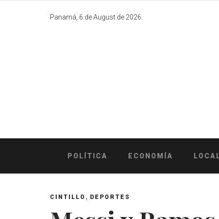
Skip
to
Panamá, 6 de August de 2026.
content
POLÍTICA
ECONOMÍA
LOCA
,
CINTILLO
DEPORTES