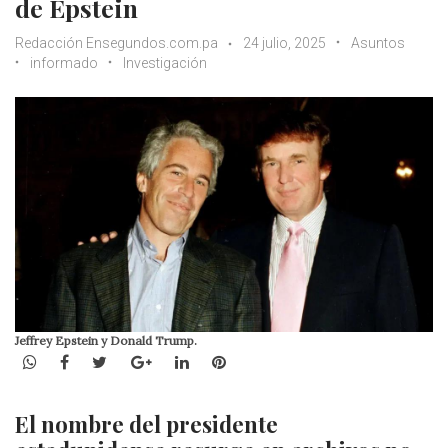
de Epstein
Redacción Ensegundos.com.pa
24 julio, 2025
Asuntos
informado
Investigación
Jeffrey Epstein y Donald Trump.
WhatsApp
Facebook
Twitter
Google+
LinkedIn
Pinterest
El nombre del presidente