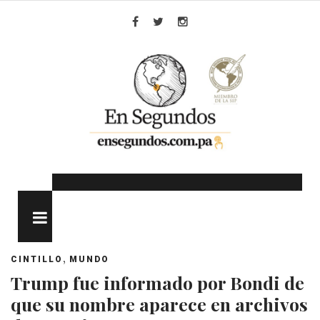
Skip
to
Facebook
Twitter
Instagram
content
MENU
,
CINTILLO
MUNDO
Trump fue informado por Bondi de
que su nombre aparece en archivos