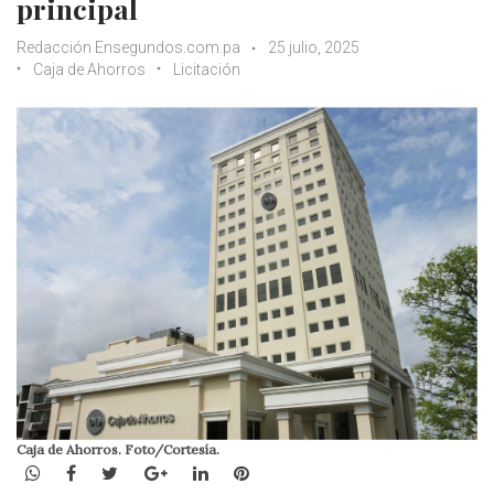
principal
Redacción Ensegundos.com.pa
25 julio, 2025
Caja de Ahorros
Licitación
Caja de Ahorros. Foto/Cortesía.
WhatsApp
Facebook
Twitter
Google+
LinkedIn
Pinterest