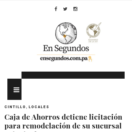
Skip
to
Facebook
Twitter
Instagram
content
MENU
,
CINTILLO
LOCALES
Caja de Ahorros detiene licitación
para remodelación de su sucursal