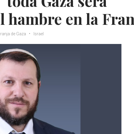
 "toda Gaza será
el hambre en la Fran
ranja de Gaza
Israel