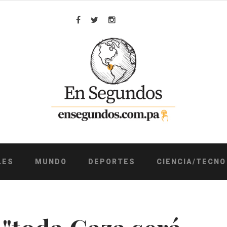
Facebook
Twitter
Instagram
LES
MUNDO
DEPORTES
CIENCIA/TECNO