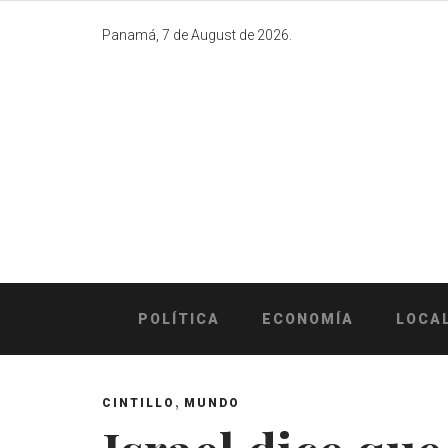
Skip
to
Panamá, 7 de August de 2026.
content
POLÍTICA
ECONOMÍA
LOCA
,
CINTILLO
MUNDO