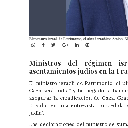
El ministro israelí de Patrimonio, el ultraderechista Amihai El
WhatsApp
Facebook
Twitter
Google+
LinkedIn
Pinterest
Ministros del régimen isr
asentamientos judíos en la Fr
El ministro israelí de Patrimonio, el 
Gaza será judía” y ha negado la hambr
asegurar la erradicación de Gaza. Gra
Eliyahu en una entrevista concedida 
judía”.
Las declaraciones del ministro se sum