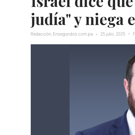
Israel dice que
judía" y niega 
Redacción, Ensegundos.com.pa
25 julio, 2025
F