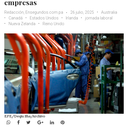
empresas
Redacción, Ensegundos.com.pa
26 julio, 2025
Australia
Canadá
Estados Unidos
Irlanda
jornada laboral
Nueva Zelanda
Reino Unido
EFE/Deqiu Sha/Archivo
WhatsApp
Facebook
Twitter
Google+
LinkedIn
Pinterest