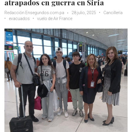
atrapados en guerra en Siria
Redacción Ensegundos.com.pa
28 julio, 2025
Cancillería
evacuados
vuelo de Air France