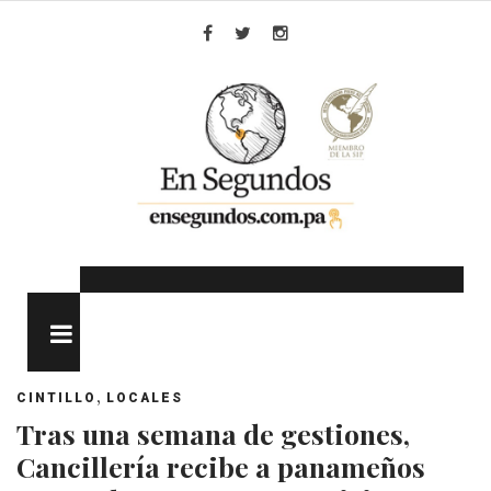
Skip
to
Facebook
Twitter
Instagram
content
MENU
,
CINTILLO
LOCALES
Tras una semana de gestiones,
Cancillería recibe a panameños