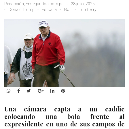
Redacción, Ensegundos.com.pa
28 julio, 2025
Donald Trump
Escocia
Golf
Turnberry
WhatsApp
Facebook
Twitter
Google+
LinkedIn
Pinterest
Una cámara capta a un caddie
colocando una bola frente al
expresidente en uno de sus campos de