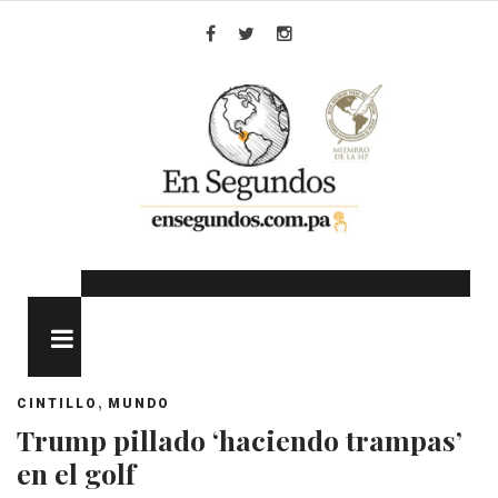
Skip
to
Facebook
Twitter
Instagram
content
MENU
,
CINTILLO
MUNDO
Trump pillado ‘haciendo trampas’
en el golf