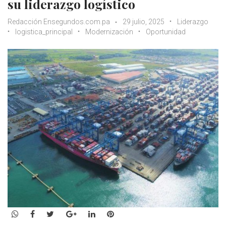
su liderazgo logístico
Redacción Ensegundos.com.pa
29 julio, 2025
Liderazgo
logistica_principal
Modernización
Oportunidad
WhatsApp
Facebook
Twitter
Google+
LinkedIn
Pinterest