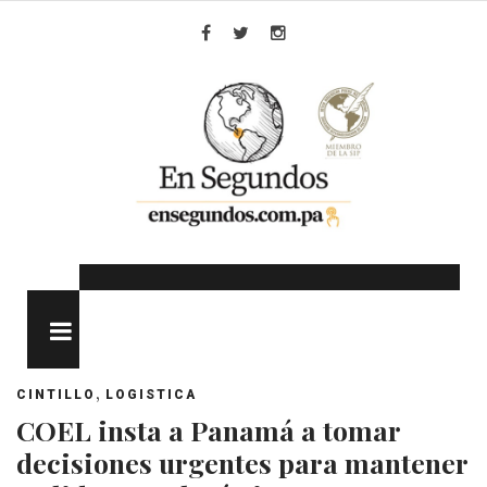
Skip
to
Facebook
Twitter
Instagram
content
MENU
,
CINTILLO
LOGISTICA
COEL insta a Panamá a tomar
decisiones urgentes para mantener