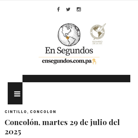
Skip
to
Facebook
Twitter
Instagram
content
MENU
,
CINTILLO
CONCOLON
Concolón, martes 29 de julio del
2025