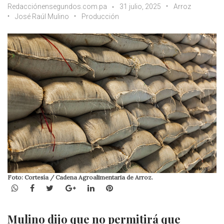
Redacciónensegundos.com.pa
31 julio, 2025
Arroz
José Raúl Mulino
Producción
Foto: Cortesía / Cadena Agroalimentaria de Arroz.
WhatsApp
Facebook
Twitter
Google+
LinkedIn
Pinterest
Mulino dijo que no permitirá que