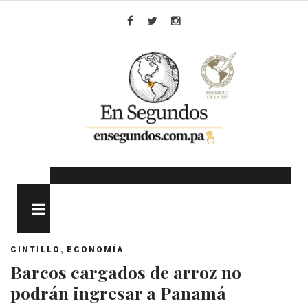
Skip
to
Facebook
Twitter
Instagram
content
MENU
,
CINTILLO
ECONOMÍA
Barcos cargados de arroz no
podrán ingresar a Panamá