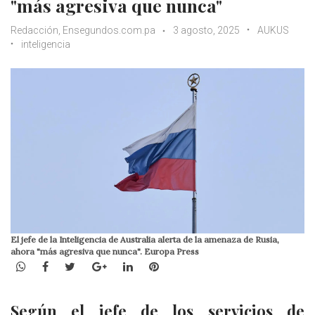
"más agresiva que nunca"
Redacción, Ensegundos.com.pa
3 agosto, 2025
AUKUS
inteligencia
El jefe de la Inteligencia de Australia alerta de la amenaza de Rusia,
ahora "más agresiva que nunca". Europa Press
WhatsApp
Facebook
Twitter
Google+
LinkedIn
Pinterest
Según el jefe de los servicios de