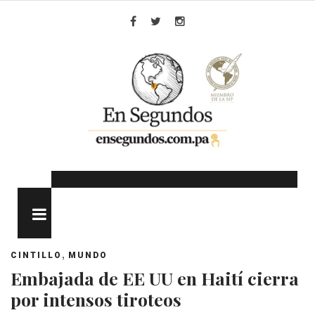
Skip
to
Facebook
Twitter
Instagram
content
MENU
,
CINTILLO
MUNDO
Embajada de EE UU en Haití cierra
por intensos tiroteos