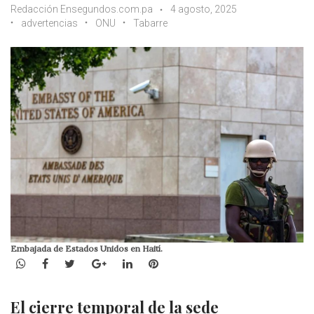
Redacción Ensegundos.com.pa
4 agosto, 2025
advertencias
ONU
Tabarre
Embajada de Estados Unidos en Haití.
WhatsApp
Facebook
Twitter
Google+
LinkedIn
Pinterest
El cierre temporal de la sede