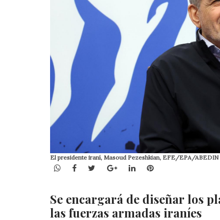
El presidente iraní, Masoud Pezeshkian, EFE/EPA/ABE
WhatsApp
Facebook
Twitter
Google+
LinkedIn
Pinterest
Se encargará de diseñar los pl
las fuerzas armadas iraníes