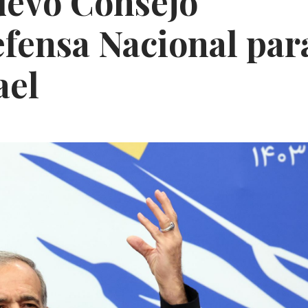
uevo Consejo
fensa Nacional par
ael