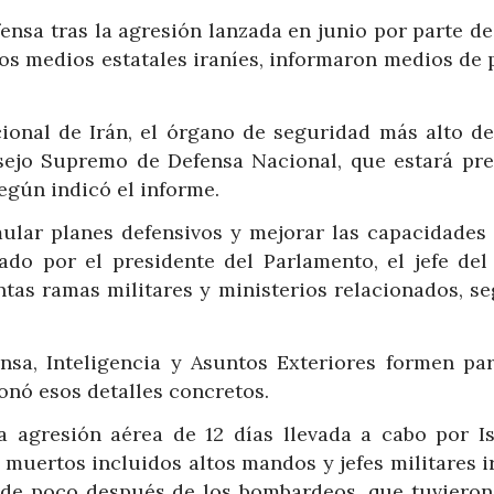
nsa tras la agresión lanzada en junio por parte de
los medios estatales iraníes, informaron medios de 
nal de Irán, el órgano de seguridad más alto del
sejo Supremo de Defensa Nacional, que estará pre
egún indicó el informe.
ular planes defensivos y mejorar las capacidades 
rado por el presidente del Parlamento, el jefe del
ntas ramas militares y ministerios relacionados, s
nsa, Inteligencia y Asuntos Exteriores formen par
onó esos detalles concretos.
a agresión aérea de 12 días llevada a cabo por Is
 muertos incluidos altos mandos y jefes militares i
esde poco después de los bombardeos, que tuviero