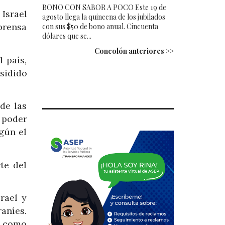
BONO CON SABOR A POCO Este 19 de
 Israel
agosto llega la quincena de los jubilados
prensa
con sus $50 de bono anual. Cincuenta
dólares que se...
Concolón anteriores >>
 país,
sidido
de las
 poder
egún el
te del
rael y
raníes.
n como