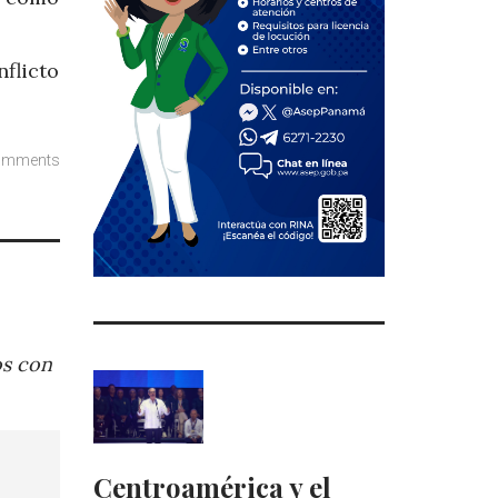
nflicto
omments
os con
Centroamérica y el