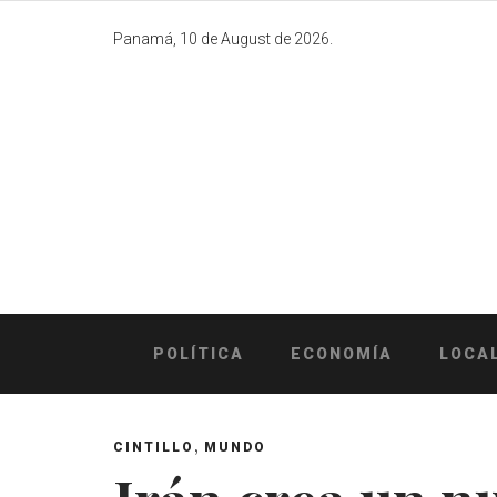
Skip
to
Panamá, 10 de August de 2026.
content
POLÍTICA
ECONOMÍA
LOCA
,
CINTILLO
MUNDO