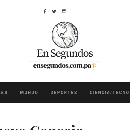
Facebook
Twitter
Instagram
LES
MUNDO
DEPORTES
CIENCIA/TECNO